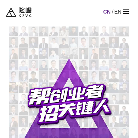
CN
EN