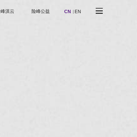
险峰淇云
险峰公益
CN
EN